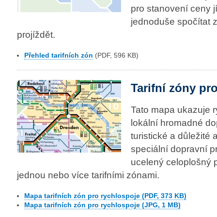
pro stanovení ceny j
jednoduše spočítat z
projíždět.
Přehled tarifních zón
(PDF, 596 KB)
Tarifní zóny pr
Tato mapa ukazuje r
lokální hromadné do
turistické a důležité
speciální dopravní p
ucelený celoplošný 
jednou nebo více tarifními zónami.
Mapa tarifních zón pro rychlospoje (PDF, 373 KB)
Mapa tarifních zón pro rychlospoje (JPG, 1 MB)