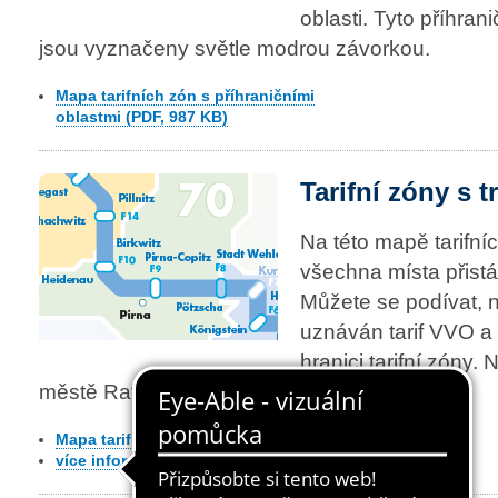
oblasti. Tyto příhran
jsou vyznačeny světle modrou závorkou.
Mapa tarifních zón s příhraničními
oblastmi (PDF, 987 KB)
Tarifní zóny s t
Na této mapě tarifn
všechna místa přistání
Můžete se podívat, n
uznáván tarif VVO a k
hranici tarifní zóny.
městě Rathen není uznáván žádný tarif VVO.
Mapa tarifních zón s přívozy na Labi
(PDF, 1,5 MB)
více informací o trajektech