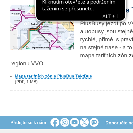
Linky PlusBus 
PlusBusy jezdí po V
autobusy jsou stejně
rychlé, přímé, s pra
na stejné trase - a t
mapa tarifních zón z
regionu VVO.
Mapa tarifních zón s PlusBus TaktBus
(PDF, 1 MB)
Přidejte se k nám
Doporučte na