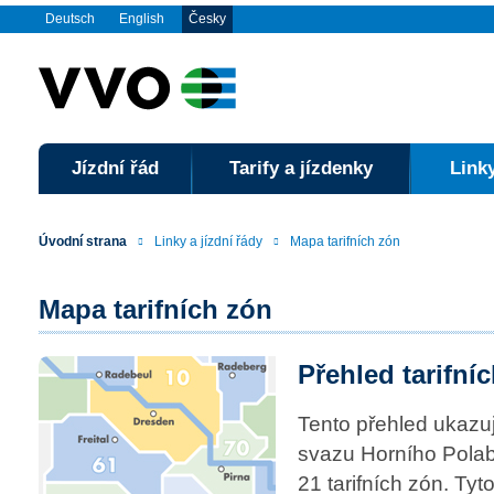
Deutsch
English
Česky
Jízdní řád
Tarify a jízdenky
Linky
Úvodní strana
Linky a jízdní řády
Mapa tarifních zón
Mapa tarifních zón
Přehled tarifní
Tento přehled ukazu
svazu Horního Polab
21 tarifních zón. Ty