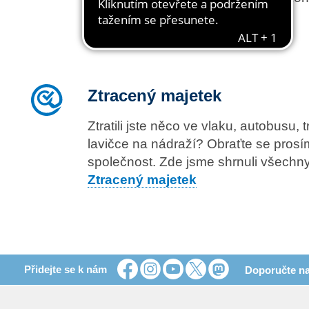
podniky ve VVO.
ABO online
Ztracený majetek
Ztratili jste něco ve vlaku, autobusu,
lavičce na nádraží? Obraťte se prosí
společnost. Zde jsme shrnuli všechny
Ztracený majetek
Přidejte se k nám
Doporučte na