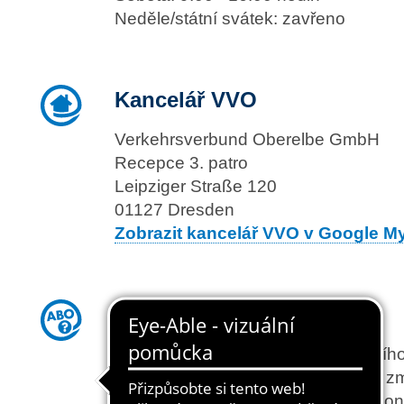
Neděle/státní svátek: zavřeno
Kancelář VVO
Verkehrsverbund Oberelbe GmbH
Recepce 3. patro
Leipziger Straße 120
01127 Dresden
Zobrazit kancelář VVO v Google 
Otázky k předplatnému
Máte dotaz ohledně svého měsíčního 
chcete si vyřídit jízdní doklad nebo 
údaje? Zde jsme shrnuli všechny kon