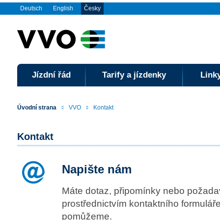
Deutsch
English
Česky
Jízdní řád
Tarify a jízdenky
Linky
Úvodní strana
VVO
Kontakt
Kontakt
Napište nám
Máte dotaz, připomínky nebo požada
prostřednictvím kontaktního formulář
pomůžeme.