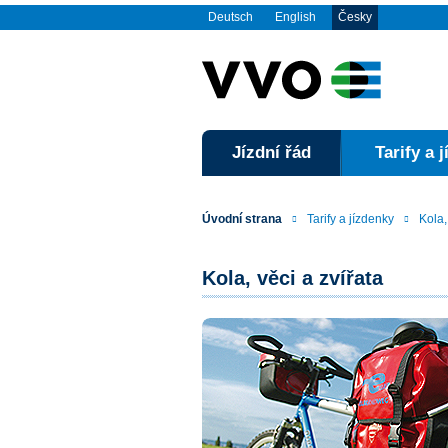
Deutsch
English
Česky
Jízdní řád
Tarify a 
Úvodní strana
Tarify a jízdenky
Kola,
Kola, věci a zvířata