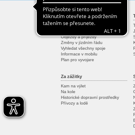
Jízdní řád
Vyhledat spoj
T
Vyhledat spoj podle zastávky
Odjezdy a příjezdy
Změny v jízdním řádu
K
Vyhledat všechny spoje
Informace v mobilu
Plan pro vyvojare
Za zážitky
Kam na výlet
Na kole
Historické dopravní prostředky
Přívozy a lodě