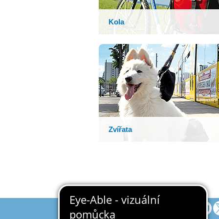
Kola
Zvířata
Přidejte se k nám