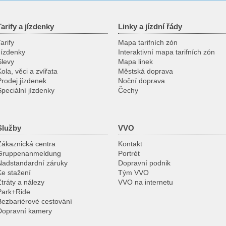
Tarify a jízdenky
Linky a jízdní řády
arify
Mapa tarifních zón
Jízdenky
Interaktivní mapa tarifních zón
Slevy
Mapa linek
ola, věci a zvířata
Městská doprava
Prodej jízdenek
Noční doprava
Speciální jízdenky
Čechy
Služby
VVO
Zákaznická centra
Kontakt
Gruppenanmeldung
Portrét
Nadstandardní záruky
Dopravní podnik
Ke stažení
Tým VVO
Ztráty a nálezy
VVO na internetu
Park+Ride
Bezbariérové cestování
Dopravní kamery