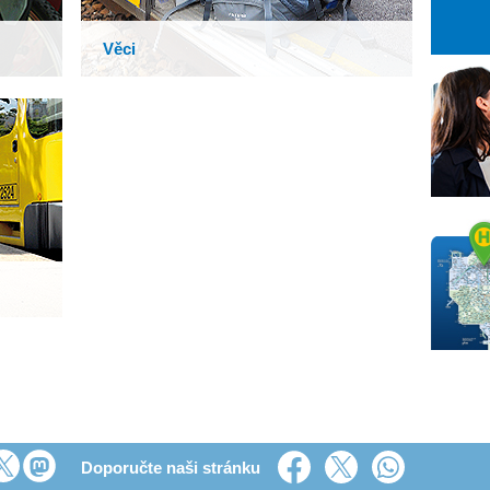
26
27
28
2
3
4
Věci
9
10
11
16
17
18
23
24
25
30
31
1
Doporučte naši stránku