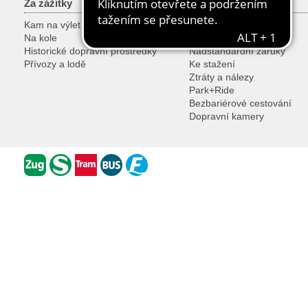
Za zážitky
Služby
Kam na výlet
Zákaznická centra
Na kole
Gruppenanmeldung
Historické dopravní prostředky
Nadstandardní záruky
Přívozy a lodě
Ke stažení
Ztráty a nálezy
Park+Ride
Bezbariérové cestování
Dopravní kamery