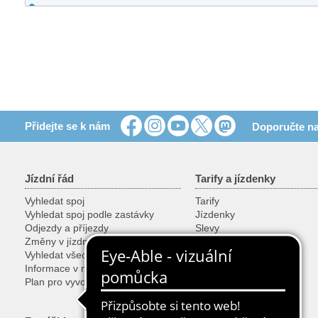
Přidejte se k nám
Doporučte na
Jízdní řád
Tarify a jízdenky
Vyhledat spoj
Tarify
Vyhledat spoj podle zastávky
Jízdenky
Odjezdy a příjezdy
Slevy
Změny v jízdním řádu
Kola, věci a zvířata
Vyhledat všechny spoje
Prodej jízdenek
Informace v mobilu
Speciální jízdenky
Plan pro vyvojare