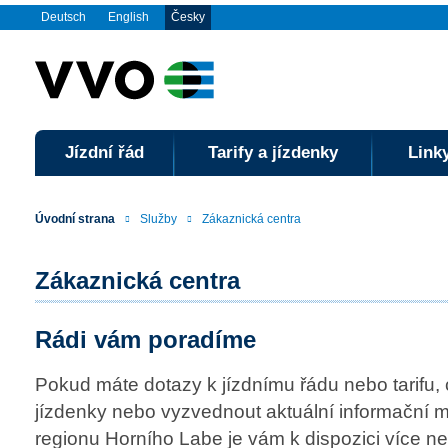
Deutsch
English
Česky
Jízdní řád
Tarify a jízdenky
Linky
Úvodní strana
Služby
Zákaznická centra
Zákaznická centra
Rádi vám poradíme
Pokud máte dotazy k jízdnímu řádu nebo tarifu, 
jízdenky nebo vyzvednout aktuální informační ma
regionu Horního Labe je vám k dispozici více ne