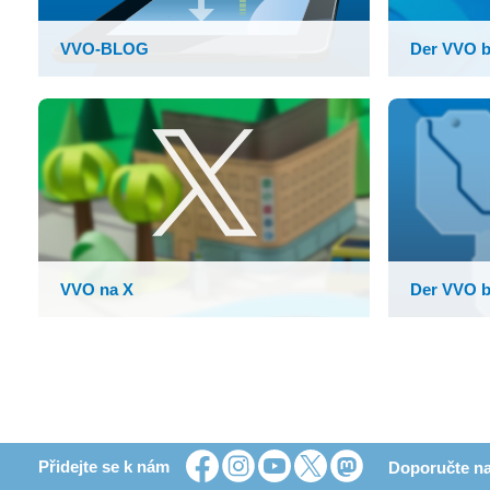
VVO-BLOG
Der VVO b
VVO na X
Der VVO b
Přidejte se k nám
Doporučte na