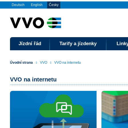
Deutsch
English
Česky
Jízdní řád
Tarify a jízdenky
Linky
Úvodní strana
VVO
VVO na internetu
VVO na internetu