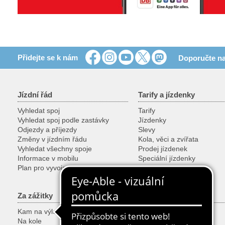
Přidejte se k nám
Doporučte na
Jízdní řád
Tarify a jízdenky
Vyhledat spoj
Tarify
Vyhledat spoj podle zastávky
Jízdenky
Odjezdy a příjezdy
Slevy
Změny v jízdním řádu
Kola, věci a zvířata
Vyhledat všechny spoje
Prodej jízdenek
Informace v mobilu
Speciální jízdenky
Plan pro vyvojare
Za zážitky
Služby
Kam na výlet
Zákaznická centra
Na kole
Gruppenanmeldung