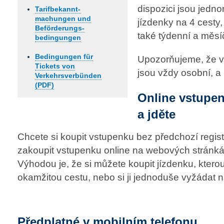
dispozici jsou jedno
Tarif­bekannt­
machungen und
jízdenky na 4 cesty
Beförderungs­
také týdenní a měsíč
bedingungen
Bedingungen für
Upozorňujeme, že 
Tickets von
jsou vždy osobní, a
Verkehrsverbünden
(PDF)
Online vstupenk
a jděte
Chcete si koupit vstupenku bez předchozí regis
zakoupit vstupenku online na webových stránk
Výhodou je, že si můžete koupit jízdenku, ktero
okamžitou cestu, nebo si ji jednoduše vyžádat n
Předplatné v mobilním telefonu