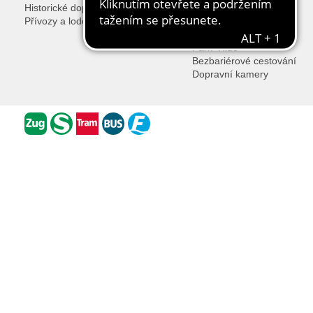
Historické dopravní prostředky
Nadstandardní záruky
Přívozy a lodě
Ke stažení
Ztráty a nálezy
Park+Ride
Bezbariérové cestování
Dopravní kamery