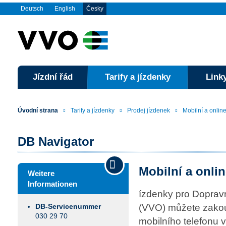
Deutsch
English
Česky
Jízdní řád
Tarify a jízdenky
Linky
Úvodní strana
Tarify a jízdenky
Prodej jízdenek
Mobilní a onlin
DB Navigator
Mobilní a onli
Weitere
Informationen
ízdenky pro Doprav
(VVO) můžete zakou
DB-Service­num­mer
030 29 70
mobilního telefonu 