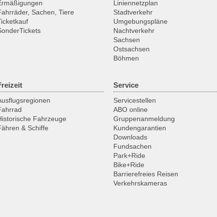
Ermäßigungen
Liniennetzplan
Fahrräder, Sachen, Tiere
Stadtverkehr
Ticketkauf
Umgebungspläne
SonderTickets
Nachtverkehr
Sachsen
Ostsachsen
Böhmen
Freizeit
Service
Ausflugsregionen
Servicestellen
Fahrrad
ABO online
Historische Fahrzeuge
Gruppenanmeldung
Fähren & Schiffe
Kundengarantien
Downloads
Fundsachen
Park+Ride
Bike+Ride
Barrierefreies Reisen
Verkehrskameras