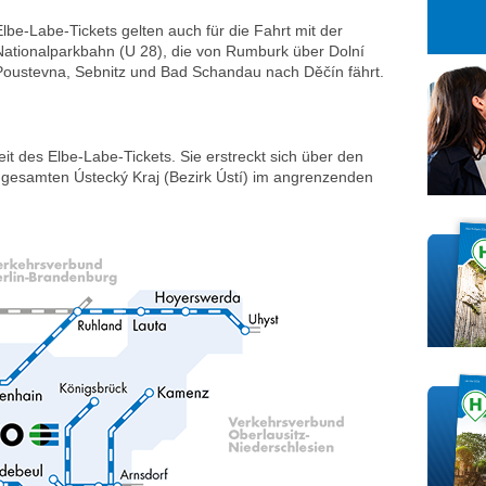
27
28
29
Elbe-Labe-Tickets gelten auch für die Fahrt mit der
3
4
5
Nationalparkbahn (U 28), die von Rumburk über Dolní
10
11
12
Poustevna, Sebnitz und Bad Schandau nach Děčín fährt.
17
18
19
24
25
26
eit des Elbe-Labe-Tickets. Sie erstreckt sich über den
31
1
2
samten Ústecký Kraj (Bezirk Ústí) im angrenzenden