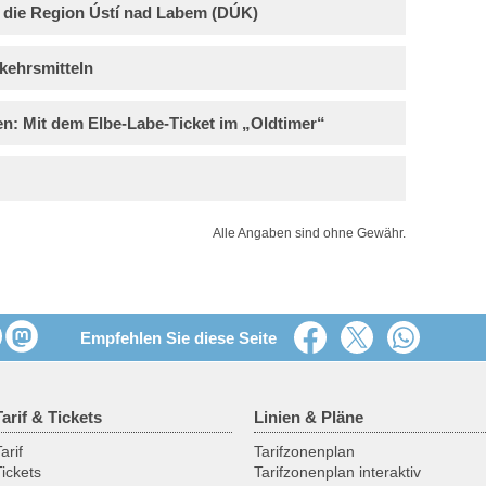
 die Region Ústí nad Labem (DÚK)
rkehrsmitteln
en: Mit dem Elbe-Labe-Ticket im „Oldtimer“
Alle Angaben sind ohne Gewähr.
Empfehlen Sie diese Seite
Tarif & Tickets
Linien & Pläne
arif
Tarifzonenplan
Tickets
Tarifzonenplan interaktiv