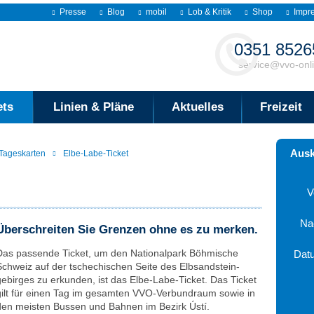
Presse
Blog
mobil
Lob & Kritik
Shop
Impr
Kontakt
0351 8526
service@vvo-onl
ets
Linien & Pläne
Aktuelles
Freizeit
Ausk
Tageskarten
Elbe-Labe-Ticket
V
Na
Überschreiten Sie Grenzen ohne es zu merken.
Das passende Ticket, um den Nationalpark Böhmische
Dat
Schweiz auf der tschechischen Seite des Elbsand­stein­
Aug
gebirges zu erkunden, ist das Elbe-Labe-Ticket. Das Ticket
gilt für einen Tag im gesamten VVO-Verbundraum sowie in
Mo
Di
Mi
den meisten Bussen und Bahnen im Bezirk Ústí.