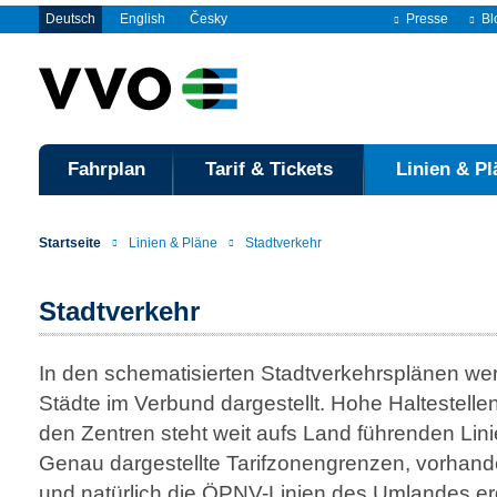
Deutsch
English
Česky
Presse
Bl
Fahrplan
Tarif & Tickets
Linien & Pl
Startseite
Linien & Pläne
Stadtverkehr
Stadtverkehr
In den schematisierten Stadtverkehrsplänen wer
Städte im Verbund dargestellt. Hohe Haltestellen
den Zentren steht weit aufs Land führenden Lin
Genau dargestellte Tarifzonengrenzen, vorhan
und natürlich die ÖPNV-Linien des Umlandes e