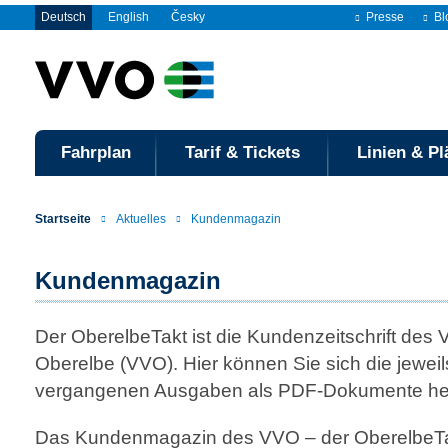
Deutsch
English
Česky
Presse
Bl
Fahrplan
Tarif & Tickets
Linien & Pl
Startseite
Aktuelles
Kundenmagazin
Kundenmagazin
Der OberelbeTakt ist die Kundenzeitschrift des
Oberelbe (VVO). Hier können Sie sich die jeweil
vergangenen Ausgaben als PDF-Dokumente her
Das Kundenmagazin des VVO – der OberelbeTakt