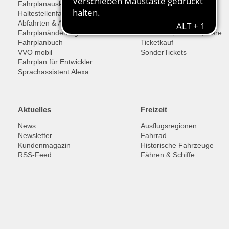
Fahrplanauskunft
Tarif
Haltestellenfahrplan
Tickets
Abfahrten & Ankünfte
Ermäßigungen
Fahrplanänderungen
Fahrräder, Sachen, Tiere
Fahrplanbuch
Ticketkauf
VVO mobil
SonderTickets
Fahrplan für Entwickler
Sprachassistent Alexa
Aktuelles
Freizeit
News
Ausflugsregionen
Newsletter
Fahrrad
Kundenmagazin
Historische Fahrzeuge
RSS-Feed
Fähren & Schiffe