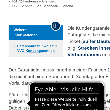
RB 72 Heidenau – Altenberg
U 28 Sebnitz - Bad Schandau - Schöna
Die Kundengarantien
Weitere
Fahrgäste, die mit 
Informationen
Ticket (
außer Deuts
Datenschutzhinweis für
o. g.
Strecken inne
VVO-Kundengarantien
Verbundraums
unt
Der Garantiefall muss innerhalb einer Frist von
1
die nicht auf einen Sonnabend, Sonntag oder Fei
Vorfalldatum ange­meldet werden.
Für die Inanspruchnahme der Garantieleistungen
gültigen Tickets zum VVO-Tarif für die bemängelt
Dabei ist eine Kopie des genutzten Fahrausweis