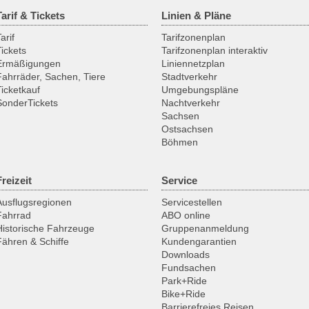
Tarif & Tickets
Linien & Pläne
arif
Tarifzonenplan
Tickets
Tarifzonenplan interaktiv
Ermäßigungen
Liniennetzplan
Fahrräder, Sachen, Tiere
Stadtverkehr
Ticketkauf
Umgebungspläne
SonderTickets
Nachtverkehr
Sachsen
Ostsachsen
Böhmen
Freizeit
Service
Ausflugsregionen
Servicestellen
Fahrrad
ABO online
Historische Fahrzeuge
Gruppenanmeldung
Fähren & Schiffe
Kundengarantien
Downloads
Fundsachen
Park+Ride
Bike+Ride
Barrierefreies Reisen