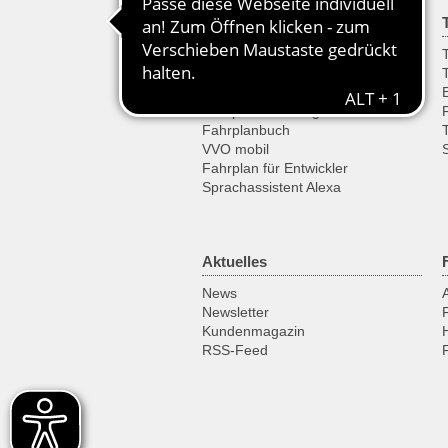
Fahrplan
Fahrplanauskunft
T
Haltestellenfahrplan
Abfahrten & Ankünfte
Fahrplanänderungen
Fahrplanbuch
VVO mobil
Fahrplan für Entwickler
Sprachassistent Alexa
Aktuelles
News
Newsletter
Kundenmagazin
RSS-Feed