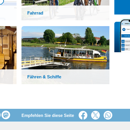
27
28
29
3
4
5
Fahrrad
10
11
12
17
18
19
24
25
26
31
1
2
Fähren & Schiffe
Empfehlen Sie diese Seite