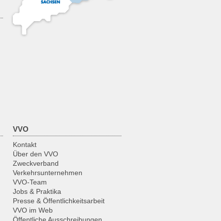
15:00
15:30
16:00
16:30
17:00
17:30
18:00
VVO
Kontakt
18:30
Über den VVO
Zweckverband
Verkehrsunternehmen
19:00
VVO-Team
Jobs & Praktika
19:30
Presse & Öffentlichkeitsarbeit
VVO im Web
Öffentliche Ausschreibungen