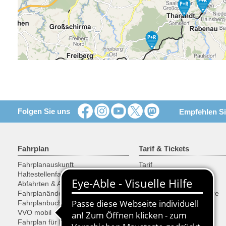
Folgen Sie uns
Empfehlen Si
Fahrplan
Tarif & Tickets
Fahrplanauskunft
Tarif
Haltestellenfahrplan
Tickets
Abfahrten & Ankünfte
Ermäßigungen
Fahrplanänderungen
Fahrräder, Sachen, Tiere
Fahrplanbuch
Ticketkauf
VVO mobil
SonderTickets
Fahrplan für Entwickler