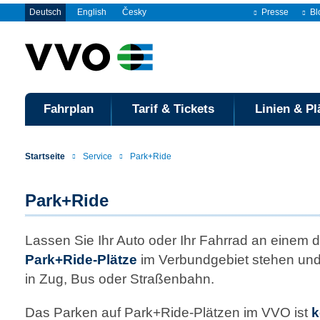
Deutsch
English
Česky
Presse
Bl
Fahrplan
Tarif & Tickets
Linien & Pl
Startseite
Service
Park+Ride
Park+Ride
Lassen Sie Ihr Auto oder Ihr Fahrrad an einem d
Park+Ride-Plätze
im Verbund­gebiet stehen und
in Zug, Bus oder Straßenbahn.
Das Parken auf Park+Ride-Plätzen im VVO ist
k