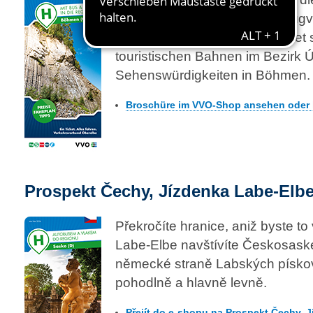
überschreitenden Bus- und Zugve
mationen zum Elbe-Labe-Ticket 
touristischen Bahnen im Bezirk Ú
Sehenswürdigkeiten in Böhmen.
Broschüre im VVO-Shop ansehen oder k
Prospekt Čechy, Jízdenka Labe-Elb
Překročíte hranice, aniž byste to 
Labe-Elbe navštívíte Českosask
německé straně Labských písko
pohodlně a hlavně levně.
Přejít do e-shopu na Prospekt Čechy, 