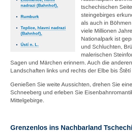
nadrazi (Bahnhof),
tschechischen Seite
steingebirges erku
Rumburk
als auch in Böhmen
Teplice, hlavni nadrazi
viele Millionen Jahr
(Bahnhof),
Nationalpark ist ge
Ústí n. L.
und Schluchten, Br
malerischen Stein­fo
Sagen und Märchen erinnern. Auch die anderen 
Landschaften links und rechts der Elbe bis Štětí
Genießen Sie weite Aussichten, drehen Sie ei
Schneeberg und erleben Sie Eisen­bahn­romant
Mittelgebirge.
Grenzenlos ins Nachbarland Tschechi