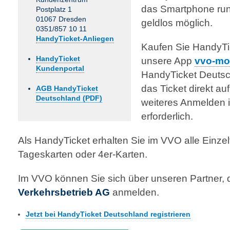
das Smartphone run
Postplatz 1
01067 Dresden
geldlos möglich.
0351/857 10 11
HandyTicket-Anliegen
Kaufen Sie HandyTic
HandyTicket
unsere App
vvo-mo
Kundenportal
HandyTicket Deutsch
das Ticket direkt au
AGB HandyTicket
Deutschland (PDF)
weiteres Anmelden i
erforderlich.
Als HandyTicket erhalten Sie im VVO alle Einzel
Tageskarten oder 4er-Karten.
Im VVO können Sie sich über unseren Partner, 
Verkehrsbetrieb AG
anmelden.
Jetzt bei HandyTicket Deutschland registrieren