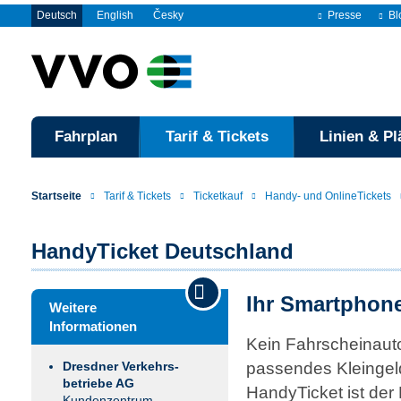
Deutsch
English
Česky
Presse
Bl
Fahrplan
Tarif & Tickets
Linien & Pl
Startseite
Tarif & Tickets
Ticketkauf
Handy- und OnlineTickets
HandyTicket Deutschland
Ihr Smartphone
Weitere
Informationen
Kein Fahrscheinaut
passendes Kleingel
Dresdner Verkehrs­
betriebe AG
HandyTicket ist der 
Kundenzentrum