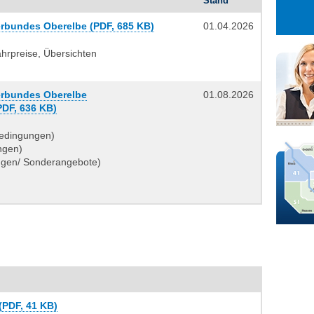
Stand
27
28
29
3
4
5
erbundes Oberelbe (PDF, 685 KB)
01.04.2026
10
11
12
ahrpreise, Übersichten
17
18
19
24
25
26
verbundes Oberelbe
01.08.2026
31
1
2
PDF, 636 KB)
bedingungen)
ngen)
ungen/ Sonderangebote)
 (PDF, 41 KB)