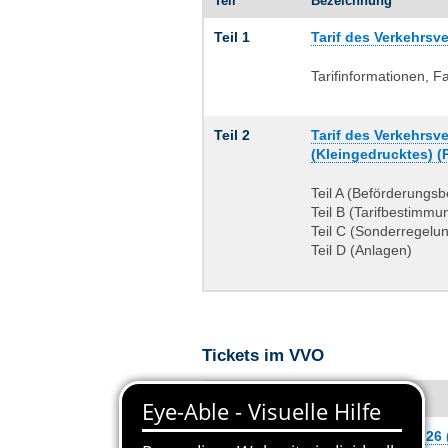
Teil
Bezeichnung
Teil 1
Tarif des Verkehrsv
Tarifinformationen, F
Teil 2
Tarif des Verkehrs
(Kleingedrucktes) (
Teil A (Beförderungs
Teil B (Tarifbestimmu
Teil C (Sonderregel
Teil D (Anlagen)
Tickets im VVO
Bezeichnung
Preistabelle – Stand: 1. April 2026