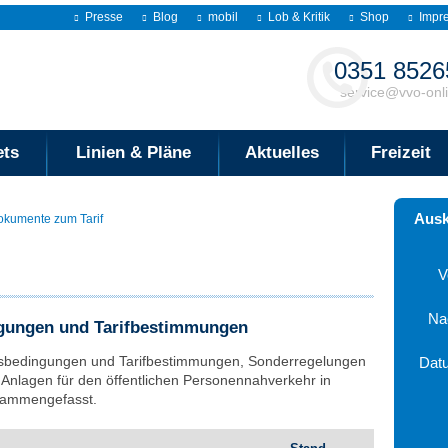
Presse
Blog
mobil
Lob & Kritik
Shop
Impr
Kontakt
0351 8526
service@vvo-onl
ets
Linien & Pläne
Aktuelles
Freizeit
Ausk
okumente zum Tarif
V
Na
ngungen und Tarifbestimmungen
ngsbedingungen und Tarifbestimmungen, Sonderregelungen
Dat
Anlagen für den öffentlichen Personennahverkehr in
Aug
sammengefasst.
Mo
Di
Mi