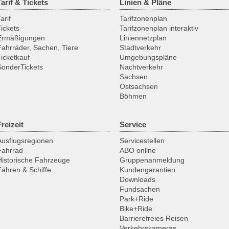
Tarif & Tickets
Linien & Pläne
arif
Tarifzonenplan
Tickets
Tarifzonenplan interaktiv
Ermäßigungen
Liniennetzplan
Fahrräder, Sachen, Tiere
Stadtverkehr
Ticketkauf
Umgebungspläne
SonderTickets
Nachtverkehr
Sachsen
Ostsachsen
Böhmen
Freizeit
Service
Ausflugsregionen
Servicestellen
Fahrrad
ABO online
Historische Fahrzeuge
Gruppenanmeldung
Fähren & Schiffe
Kundengarantien
Downloads
Fundsachen
Park+Ride
Bike+Ride
Barrierefreies Reisen
Verkehrskameras