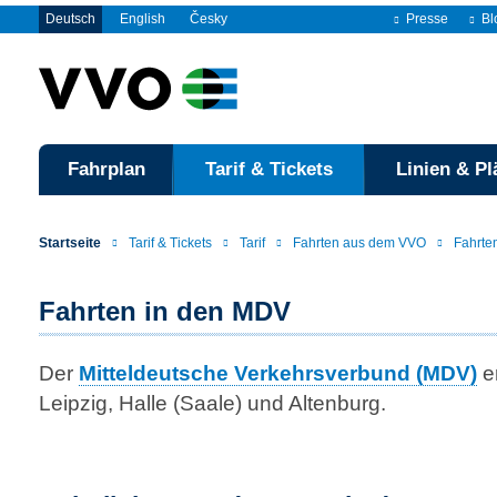
Deutsch
English
Česky
Presse
Bl
Fahrplan
Tarif & Tickets
Linien & Pl
Startseite
Tarif & Tickets
Tarif
Fahrten aus dem VVO
Fahrte
Fahrten in den MDV
Der
Mitteldeutsche Verkehrsverbund (MDV)
er
Leipzig, Halle (Saale) und Altenburg.