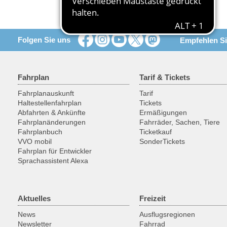
Folgen Sie uns
Empfehlen Si
Fahrplan
Tarif & Tickets
Fahrplanauskunft
Tarif
Haltestellenfahrplan
Tickets
Abfahrten & Ankünfte
Ermäßigungen
Fahrplanänderungen
Fahrräder, Sachen, Tiere
Fahrplanbuch
Ticketkauf
VVO mobil
SonderTickets
Fahrplan für Entwickler
Sprachassistent Alexa
Aktuelles
Freizeit
News
Ausflugsregionen
Newsletter
Fahrrad