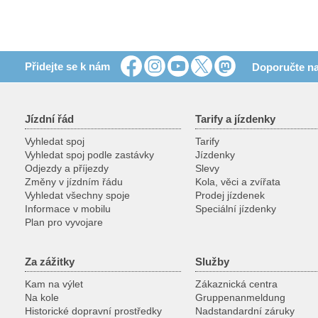
Přidejte se k nám
Doporučte na
Jízdní řád
Tarify a jízdenky
Vyhledat spoj
Tarify
Vyhledat spoj podle zastávky
Jízdenky
Odjezdy a příjezdy
Slevy
Změny v jízdním řádu
Kola, věci a zvířata
Vyhledat všechny spoje
Prodej jízdenek
Informace v mobilu
Speciální jízdenky
Plan pro vyvojare
Za zážitky
Služby
Kam na výlet
Zákaznická centra
Na kole
Gruppenanmeldung
Historické dopravní prostředky
Nadstandardní záruky