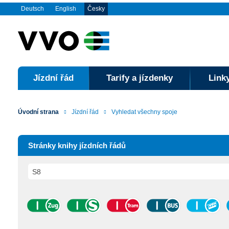
Deutsch
English
Česky
Jízdní řád
Tarify a jízdenky
Linky
Úvodní strana
Jízdní řád
Vyhledat všechny spoje
Stránky knihy jízdních řádů