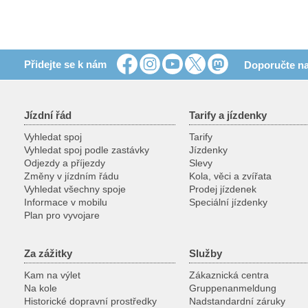
Přidejte se k nám
Doporučte na
Jízdní řád
Tarify a jízdenky
Vyhledat spoj
Tarify
Vyhledat spoj podle zastávky
Jízdenky
Odjezdy a příjezdy
Slevy
Změny v jízdním řádu
Kola, věci a zvířata
Vyhledat všechny spoje
Prodej jízdenek
Informace v mobilu
Speciální jízdenky
Plan pro vyvojare
Za zážitky
Služby
Kam na výlet
Zákaznická centra
Na kole
Gruppenanmeldung
Historické dopravní prostředky
Nadstandardní záruky