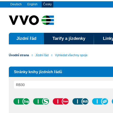
Deutsch
English
Česky
Jízdní řád
Tarify a jízdenky
Linky
Úvodní strana
Jízdní řád
Vyhledat všechny spoje
Stránky knihy jízdních řádů