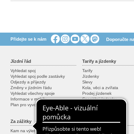
Přidejte se k nám
Doporučte na
Jízdní řád
Tarify a jízdenky
Vyhledat spoj
Tarify
Vyhledat spoj podle zastávky
Jízdenky
Odjezdy a příjezdy
Slevy
Změny v jízdním řádu
Kola, věci a zvířata
Vyhledat všechny spoje
Prodej jízdenek
Informace v mobilu
Speciální jízdenky
Plan pro vyvojare
Za zážitky
Služby
Kam na výlet
Zákaznická centra