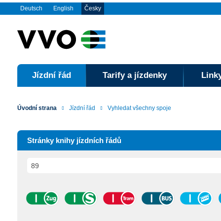
Deutsch
English
Česky
Jízdní řád
Tarify a jízdenky
Linky
Úvodní strana
Jízdní řád
Vyhledat všechny spoje
Stránky knihy jízdních řádů