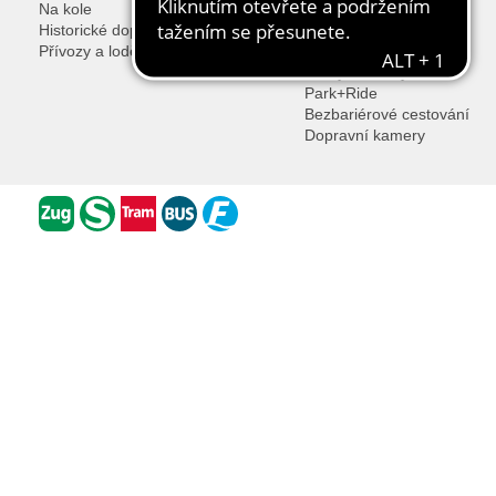
Na kole
Gruppenanmeldung
Historické dopravní prostředky
Nadstandardní záruky
Přívozy a lodě
Ke stažení
Ztráty a nálezy
Park+Ride
Bezbariérové cestování
Dopravní kamery