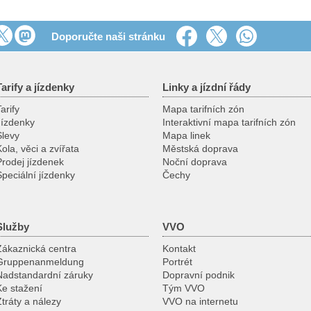
Doporučte naši stránku
Tarify a jízdenky
Linky a jízdní řády
arify
Mapa tarifních zón
Jízdenky
Interaktivní mapa tarifních zón
Slevy
Mapa linek
ola, věci a zvířata
Městská doprava
Prodej jízdenek
Noční doprava
Speciální jízdenky
Čechy
Služby
VVO
Zákaznická centra
Kontakt
Gruppenanmeldung
Portrét
Nadstandardní záruky
Dopravní podnik
Ke stažení
Tým VVO
Ztráty a nálezy
VVO na internetu