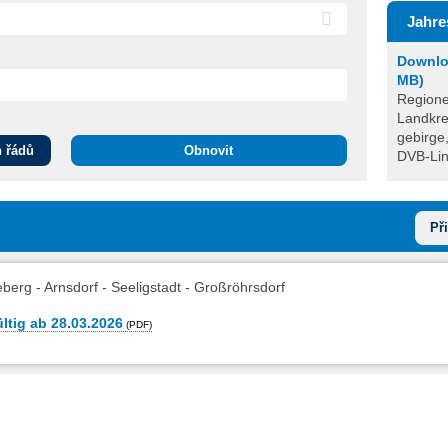
Jahre
Downlo
MB)
Regione
Landkre
gebirge
h řádů
Obnovit
DVB-Lini
Př
berg - Arnsdorf - Seeligstadt - Großröhrsdorf
ltig ab 28.03.2026