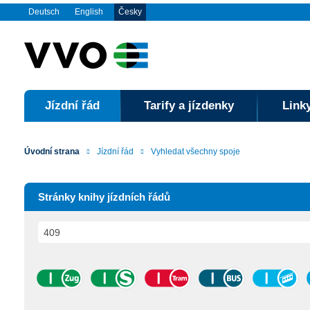
Deutsch
English
Česky
Jízdní řád
Tarify a jízdenky
Linky
Úvodní strana
Jízdní řád
Vyhledat všechny spoje
Stránky knihy jízdních řádů