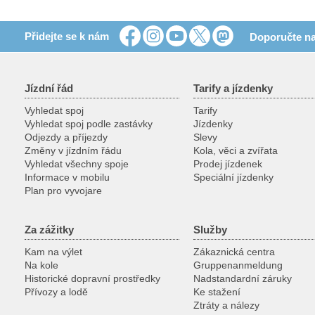
Přidejte se k nám
Doporučte na
Jízdní řád
Tarify a jízdenky
Vyhledat spoj
Tarify
Vyhledat spoj podle zastávky
Jízdenky
Odjezdy a příjezdy
Slevy
Změny v jízdním řádu
Kola, věci a zvířata
Vyhledat všechny spoje
Prodej jízdenek
Informace v mobilu
Speciální jízdenky
Plan pro vyvojare
Za zážitky
Služby
Kam na výlet
Zákaznická centra
Na kole
Gruppenanmeldung
Historické dopravní prostředky
Nadstandardní záruky
Přívozy a lodě
Ke stažení
Ztráty a nálezy