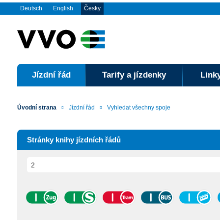
Deutsch
English
Česky
Jízdní řád
Tarify a jízdenky
Linky
Úvodní strana
Jízdní řád
Vyhledat všechny spoje
Stránky knihy jízdních řádů