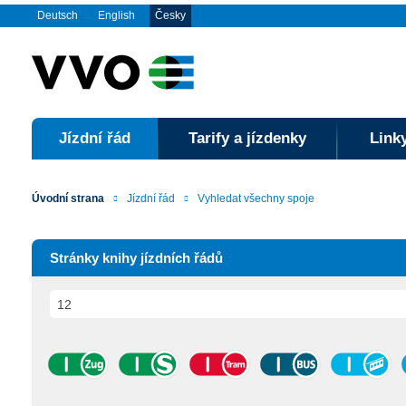
Deutsch
English
Česky
Jízdní řád
Tarify a jízdenky
Linky
Úvodní strana
Jízdní řád
Vyhledat všechny spoje
Stránky knihy jízdních řádů