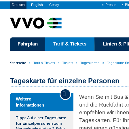
Deutsch
English
Česky
Presse
Bl
Fahrplan
Tarif & Tickets
Linien & Pl
Startseite
Tarif & Tickets
Tickets
Tageskarten
Tageskarte fü
Tageskarte für einzelne Personen
Wenn Sie mit Bus &
Weitere
und die Rückfahrt a
Informationen
empfehlen wir Ihnen
Tipp:
Auf einer
Tageskarte
Tageskarten. Für Ih
für Einzel­personen
zum
meist einen günstig
Normalpreis dürfen 2 Schü­