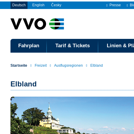
Deutsch
English
Česky
Presse
Bl
Fahrplan
Tarif & Tickets
Linien & Pl
Startseite
Freizeit
Ausflugsregionen
Elbland
Elbland