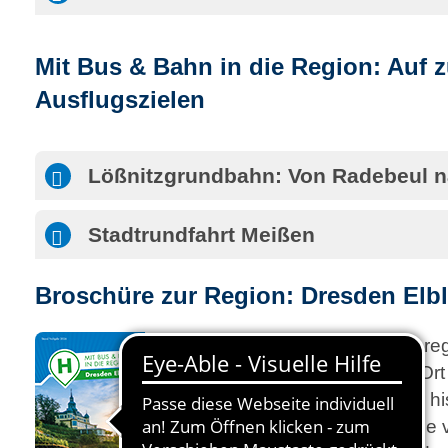
Mit Bus & Bahn in die Region: Auf 
Ausflugszielen
Lößnitzgrundbahn: Von Radebeul 
Stadtrundfahrt Meißen
Broschüre zur Region: Dresden Elb
Wir entführen Sie in die Ferienr
Wir zeigen Ihnen, wie Sie vor 
– mit S-Bahn, Bus, Fähre oder h
In unserer Broschüre finden Sie 