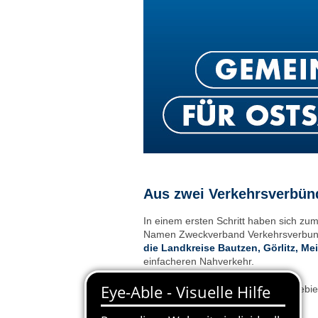
Aus zwei Verkehrsverbünd
In einem ersten Schritt haben sich z
Namen Zweckverband Verkehrsverbund
die Landkreise Bautzen, Görlitz, M
einfacheren Nahverkehr.
Das VVO-Gebiet und das ZVON-Gebiet