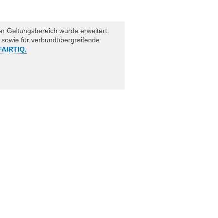
r Geltungs­­bereich wurde erweitert.
wie für verbund­über­greifende
FAIRTIQ.