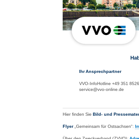
Hab
Ihr Ansprechpartner
VVO-InfoHotline +49 351 852
service@vvo-online.de
Hier finden Sie
Bild- und Pressemater
Flyer
„Gemeinsam für Ostsachsen“:
I
Über den Zweckverband (ZVVO):
Adre