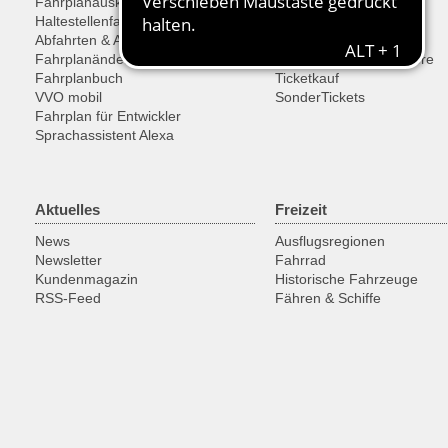
Fahrplanauskunft
Tarif
Haltestellenfahrplan
Tickets
Abfahrten & Ankünfte
Ermäßigungen
Fahrplanänderungen
Fahrräder, Sachen, Tiere
Fahrplanbuch
Ticketkauf
VVO mobil
SonderTickets
Fahrplan für Entwickler
Sprachassistent Alexa
Aktuelles
Freizeit
News
Ausflugsregionen
Newsletter
Fahrrad
Kundenmagazin
Historische Fahrzeuge
RSS-Feed
Fähren & Schiffe