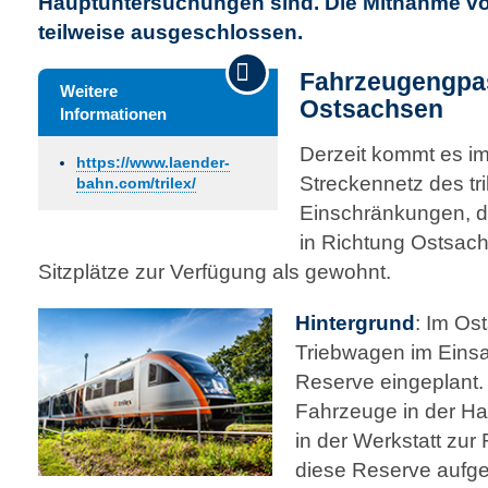
Hauptuntersuchungen sind. Die Mitnahme vo
teilweise ausgeschlossen.
Fahrzeugengpa
Weitere
Ostsachsen
Informationen
Derzeit kommt es i
https://www.laender­
Streckennetz des tri
bahn.com/trilex/
Einschränkungen, de
in Richtung Ostsac
Sitzplätze zur Verfügung als gewohnt.
Hintergrund
: Im Os
Triebwagen im Einsat
Reserve eingeplant.
Fahrzeuge in der Ha
in der Werkstatt zur 
diese Reserve aufge