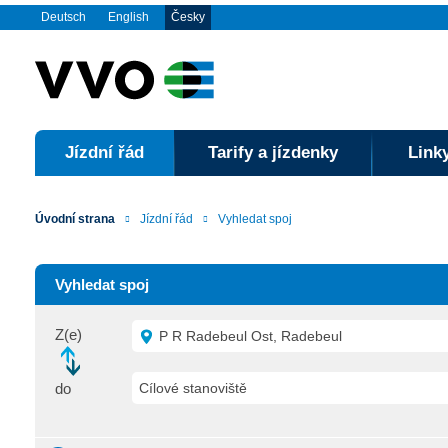
Deutsch
English
Česky
Jízdní řád
Tarify a jízdenky
Linky
Úvodní strana
Jízdní řád
Vyhledat spoj
Vyhledat spoj
Z(e)
P R Radebeul Ost, Radebeul
do
Cílové stanoviště