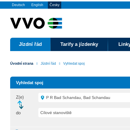
Deutsch
English
Česky
Jízdní řád
Tarify a jízdenky
Linky
Úvodní strana
Jízdní řád
Vyhledat spoj
Vyhledat spoj
Z(e)
P R Bad Schandau, Bad Schandau
do
Cílové stanoviště